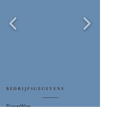
BEDRIJFSGEGEVENS
FlowerWise
Bezoekadres klanten
Un bietje groen
Koningshoeven 62
5018 AB Tilburg